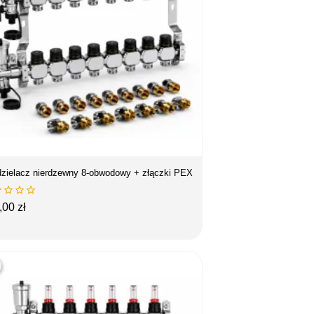
zielacz nierdzewny 8-obwodowy + złączki PEX




na
,00 zł