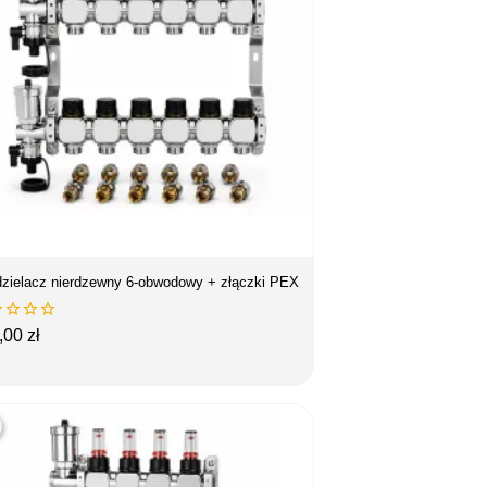
zielacz nierdzewny 6-obwodowy + złączki PEX




na
,00 zł