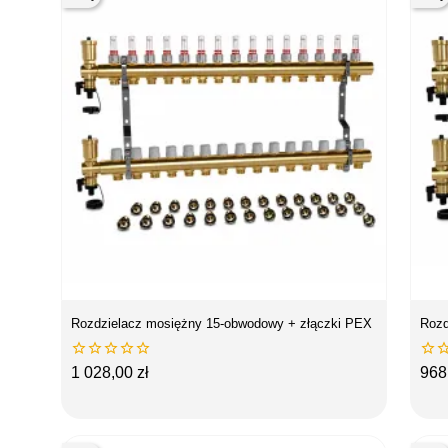
Rozdzielacz mosiężny 15-obwodowy + złączki PEX
Rozd






Cena
Ce
1 028,00 zł
968