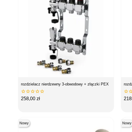
rozdzielacz nierdzewny 3-obwodowy + złączki PEX
rozd






Cena
Ce
258,00 zł
218
Nowy
Nowy