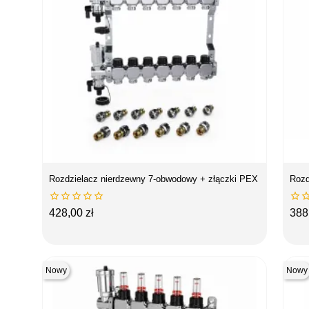
Rozdzielacz nierdzewny 7-obwodowy + złączki PEX
Rozd






Cena
Ce
428,00 zł
388
Nowy
Nowy