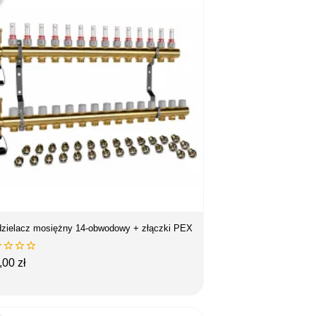
zielacz mosiężny 14-obwodowy + złączki PEX




na
,00 zł