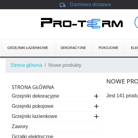
local_shipping
Darmowa dostawa
GRZEJNIKI ŁAZIENKOWE
DEKORACYJNE
POKOJOWE
ELE
Strona główna
Nowe produkty
NOWE PR
STRONA GŁÓWNA

Jest 141 prod
Grzejniki dekoracyjne

Grzejniki pokojowe

Grzejniki łazienkowe
Zawory
Grzałki elektryczne