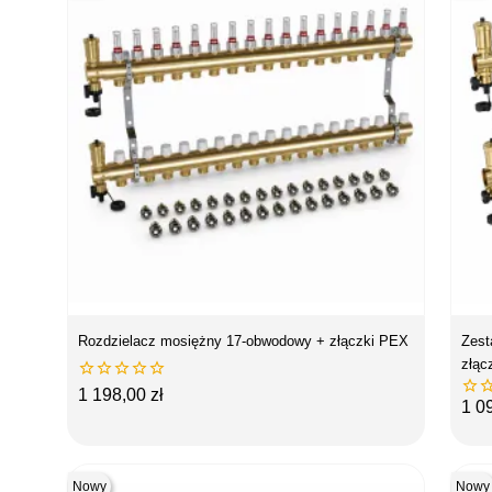
Rozdzielacz mosiężny 17-obwodowy + złączki PEX
Zest
złąc






Cena
1 198,00 zł
Ce
1 0
Nowy
Nowy