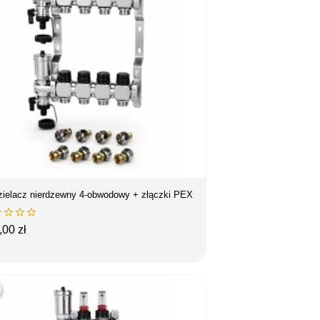
zielacz nierdzewny 4-obwodowy + złączki PEX




na
,00 zł