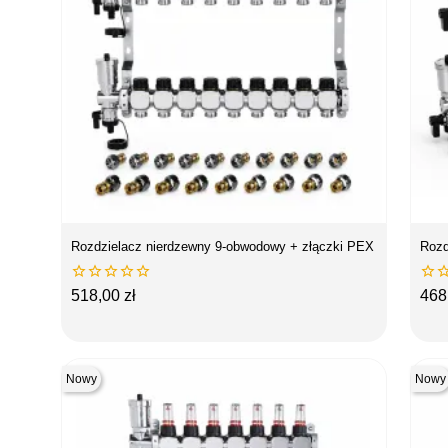
Rozdzielacz nierdzewny 9-obwodowy + złączki PEX
Rozd






Cena
Ce
518,00 zł
468
Nowy
Nowy