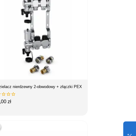
zielacz nierdzewny 2-obwodowy + złączki PEX




na
,00 zł