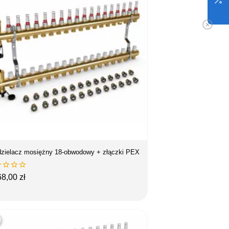
zielacz mosiężny 18-obwodowy + złączki PEX




na
68,00 zł