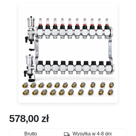
578,00 zł
local_shipping
Brutto
Wysylka w 4-8 dni