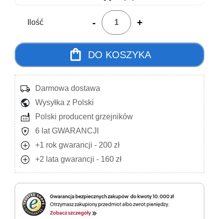
-
+
Ilość
shopping_bag
DO KOSZYKA
local_shipping
Darmowa dostawa
public
Wysyłka z Polski
factory
Polski producent grzejników
local_police
6 lat GWARANCJI
add_circle
+1 rok gwarancji - 200 zł
add_circle
+2 lata gwarancji - 160 zł