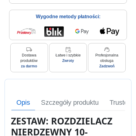
Wygodne metody płatności:
local_shipping
event_repeat
support_agent
Dostawa
Łatwe i szybkie
Profesjonalna
produktów
Zwroty
obsługa
za darmo
Zadzwoń
Opis
Szczegóły produktu
Trusted
ZESTAW: ROZDZIELACZ
NIERDZEWNY 10-