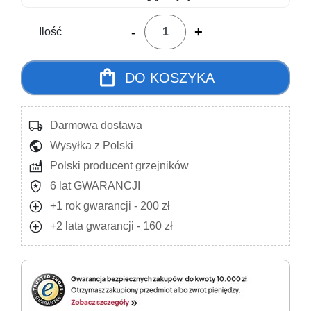
-
+
Ilość
shopping_bag
DO KOSZYKA
local_shipping
Darmowa dostawa
public
Wysyłka z Polski
factory
Polski producent grzejników
local_police
6 lat GWARANCJI
add_circle
+1 rok gwarancji - 200 zł
add_circle
+2 lata gwarancji - 160 zł