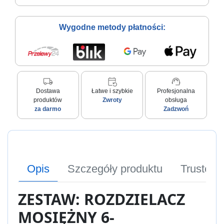
Wygodne metody płatności:
local_shipping
event_repeat
support_agent
Dostawa
Łatwe i szybkie
Profesjonalna
produktów
Zwroty
obsługa
za darmo
Zadzwoń
Opis
Szczegóły produktu
Trusted
ZESTAW: ROZDZIELACZ
MOSIĘŻNY 6-