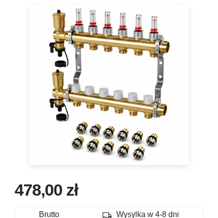
478,00 zł
local_shipping
Brutto
Wysylka w 4-8 dni