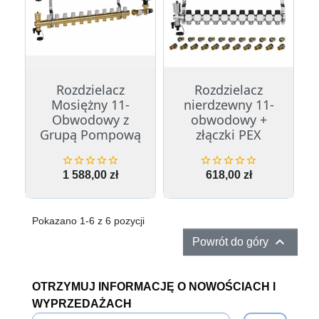
Rozdzielacz
Rozdzielacz
Mosiężny 11-
nierdzewny 11-
Obwodowy z
obwodowy +
Grupą Pompową
złączki PEX










Cena
Cena
1 588,00 zł
618,00 zł
Pokazano 1-6 z 6 pozycji

Powrót do góry
OTRZYMUJ INFORMACJĘ O NOWOŚCIACH I
WYPRZEDAŻACH