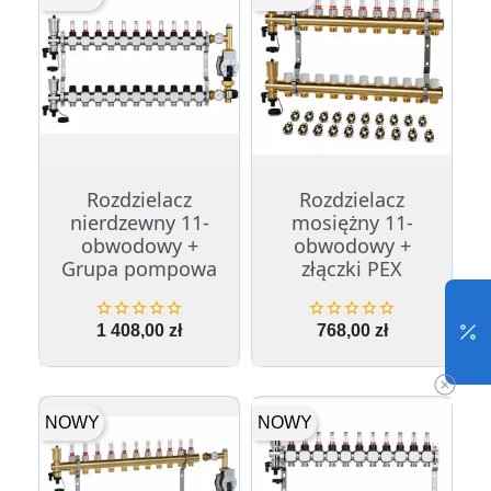
Rozdzielacz
Rozdzielacz
nierdzewny 11-
mosiężny 11-
obwodowy +
obwodowy +
Grupa pompowa
złączki PEX










Cena
Cena
1 408,00 zł
768,00 zł
NOWY
NOWY