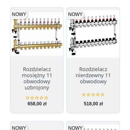
NOWY
NOWY
Rozdzielacz
Rozdzielacz
mosiężny 11
nierdzewny 11
obwodowy
obwodowy
uzbrojony










Cena
Cena
658,00 zł
518,00 zł
NOWY
NOWY