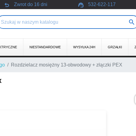
undo
support_agent
Zwrot do 16 dni
532-622-117

KTRYCZNE
NIESTANDARDOWE
WYSYŁKA 24H
GRZAŁKI
ego
Rozdzielacz mosiężny 13-obwodowy + złączki PEX
X