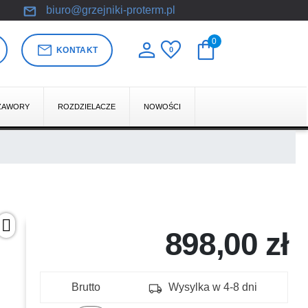
mail
biuro@grzejniki-proterm.pl
person
favorite
shopping_bag
0
mail
KONTAKT
0
ZAWORY
ROZDZIELACZE
NOWOŚCI
898,00 zł
local_shipping
Brutto
Wysylka w 4-8 dni