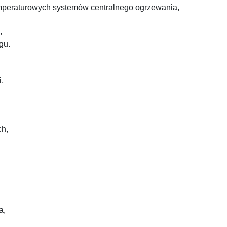
peraturowych systemów centralnego ogrzewania,
,
gu.
,
ch,
a,