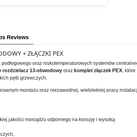
ps Reviews
ODOWY + ZŁĄCZKI PEX
ia podłogowego oraz niskotemperaturowych systemów centraln
 rozdzielacz 13-obwodowy
oraz
komplet złączek PEX
, które
kich pętli grzewczych.
prawnym montażu oraz niezawodnej, wieloletniej pracy instalacj
ej jakości mosiądzu odpornego na korozję i wysoką
czych,