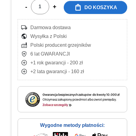
shopping_bag
-
+
DO KOSZYKA
local_shipping
Darmowa dostawa
public
Wysyłka z Polski
factory
Polski producent grzejników
local_police
6 lat GWARANCJI
add_circle
+1 rok gwarancji - 200 zł
add_circle
+2 lata gwarancji - 160 zł
Wygodne metody płatności: