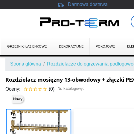
local_shipping
Darmowa dostawa
GRZEJNIKI ŁAZIENKOWE
DEKORACYJNE
POKOJOWE
ELE
Strona główna
Rozdzielacze do ogrzewania podłogow
Rozdzielacz mosiężny 13-obwodowy + złączki PE
Nr. katalogowy:
Oceny:
(0)





Nowy