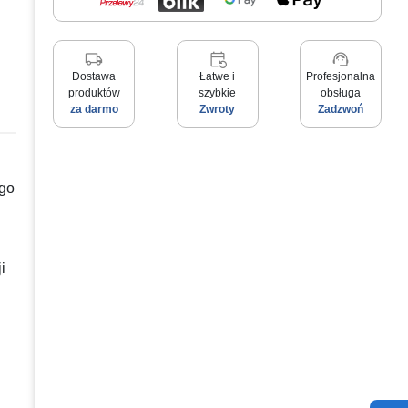
local_shipping
event_repeat
support_agent
Dostawa
Łatwe i
Profesjonalna
produktów
szybkie
obsługa
za darmo
Zwroty
Zadzwoń
ego
i