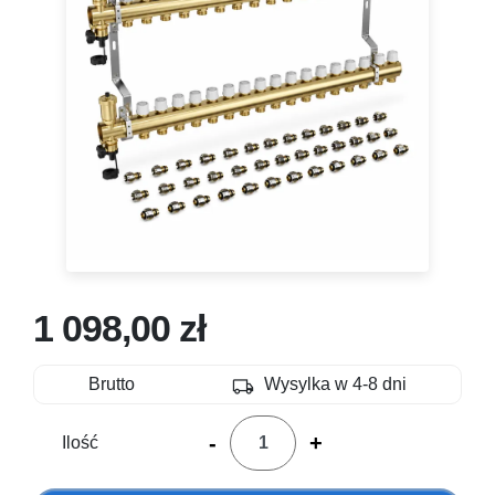
1 098,00 zł
local_shipping
Brutto
Wysylka w 4-8 dni
-
+
Ilość