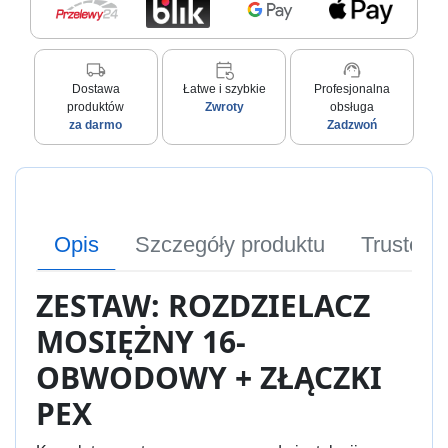
local_shipping
event_repeat
support_agent
Dostawa
Łatwe i szybkie
Profesjonalna
produktów
Zwroty
obsługa
za darmo
Zadzwoń
Opis
Szczegóły produktu
Trusted
ZESTAW: ROZDZIELACZ
MOSIĘŻNY 16-
OBWODOWY + ZŁĄCZKI
PEX