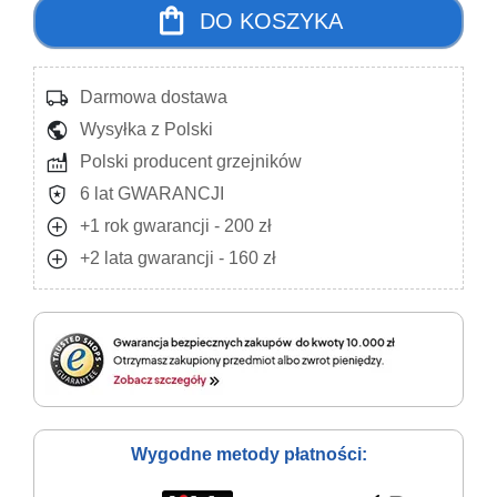
shopping_bag
DO KOSZYKA
local_shipping
Darmowa dostawa
public
Wysyłka z Polski
factory
Polski producent grzejników
local_police
6 lat GWARANCJI
add_circle
+1 rok gwarancji - 200 zł
add_circle
+2 lata gwarancji - 160 zł
Wygodne metody płatności: