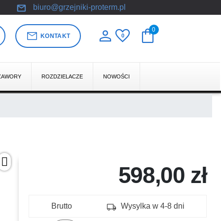
mail
biuro@grzejniki-proterm.pl
person
favorite
shopping_bag
0
mail
KONTAKT
0
ZAWORY
ROZDZIELACZE
NOWOŚCI
598,00 zł
local_shipping
Brutto
Wysylka w 4-8 dni