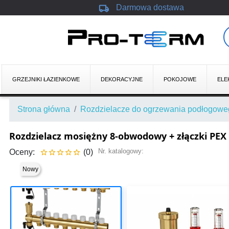
local_shipping
Darmowa dostawa
GRZEJNIKI ŁAZIENKOWE
DEKORACYJNE
POKOJOWE
ELE
Strona główna
Rozdzielacze do ogrzewania podłogow
Rozdzielacz mosiężny 8-obwodowy + złączki PEX
Nr. katalogowy:
Oceny:
(0)





Nowy