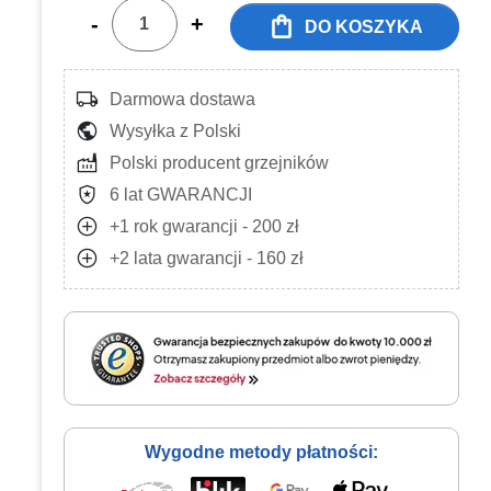
shopping_bag
-
+
DO KOSZYKA
local_shipping
Darmowa dostawa
public
Wysyłka z Polski
factory
Polski producent grzejników
local_police
6 lat GWARANCJI
add_circle
+1 rok gwarancji - 200 zł
add_circle
+2 lata gwarancji - 160 zł
Wygodne metody płatności: