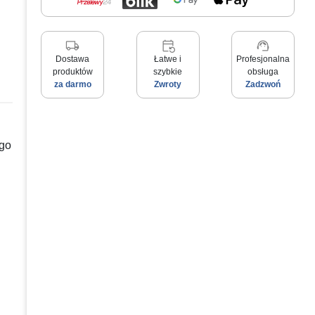
local_shipping
event_repeat
support_agent
Dostawa
Łatwe i
Profesjonalna
produktów
szybkie
obsługa
za darmo
Zwroty
Zadzwoń
ego