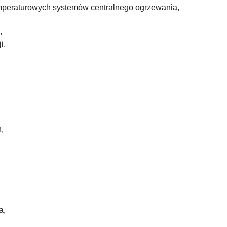
peraturowych systemów centralnego ogrzewania,
,
i.
,
a,