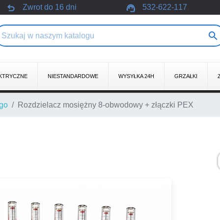
undo
support_agent
Zwrot do 16 dni
532-622-117

KTRYCZNE
NIESTANDARDOWE
WYSYŁKA 24H
GRZAŁKI
ego
Rozdzielacz mosiężny 8-obwodowy + złączki PEX