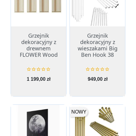
Grzejnik
Grzejnik
dekoracyjny z
dekoracyjny z
drewnem
wieszakami Big
FLOWER Wood
Ben Hook 38










Cena
Cena
1 199,00 zł
949,00 zł
NOWY