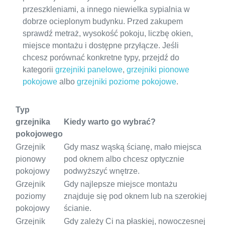
przeszkleniami, a innego niewielka sypialnia w
dobrze ocieplonym budynku. Przed zakupem
sprawdź metraż, wysokość pokoju, liczbę okien,
miejsce montażu i dostępne przyłącze. Jeśli
chcesz porównać konkretne typy, przejdź do
kategorii
grzejniki panelowe
,
grzejniki pionowe
pokojowe
albo
grzejniki poziome pokojowe
.
Typ
grzejnika
Kiedy warto go wybrać?
pokojowego
Grzejnik
Gdy masz wąską ścianę, mało miejsca
pionowy
pod oknem albo chcesz optycznie
pokojowy
podwyższyć wnętrze.
Grzejnik
Gdy najlepsze miejsce montażu
poziomy
znajduje się pod oknem lub na szerokiej
pokojowy
ścianie.
Grzejnik
Gdy zależy Ci na płaskiej, nowoczesnej