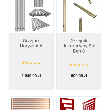
Grzejnik
Grzejnik
Horyzont 6
dekoracyjny Big
Ben 8










Cena
Cena
1 049,00 zł
609,00 zł