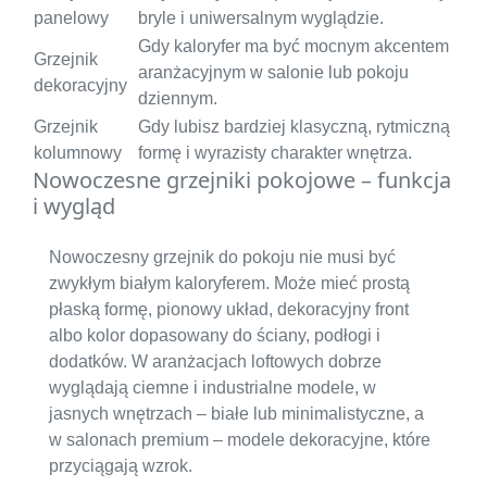
panelowy
bryle i uniwersalnym wyglądzie.
Gdy kaloryfer ma być mocnym akcentem
Grzejnik
aranżacyjnym w salonie lub pokoju
dekoracyjny
dziennym.
Grzejnik
Gdy lubisz bardziej klasyczną, rytmiczną
kolumnowy
formę i wyrazisty charakter wnętrza.
Nowoczesne grzejniki pokojowe – funkcja
i wygląd
Nowoczesny grzejnik do pokoju nie musi być
zwykłym białym kaloryferem. Może mieć prostą
płaską formę, pionowy układ, dekoracyjny front
albo kolor dopasowany do ściany, podłogi i
dodatków. W aranżacjach loftowych dobrze
wyglądają ciemne i industrialne modele, w
jasnych wnętrzach – białe lub minimalistyczne, a
w salonach premium – modele dekoracyjne, które
przyciągają wzrok.