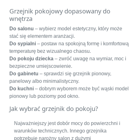
Grzejnik pokojowy dopasowany do
wnętrza
Do salonu
– wybierz model estetyczny, który może
stać się elementem aranżacji.
Do sypialni
– postaw na spokojną formę i komfortową
temperaturę bez wizualnego chaosu.
Do pokoju dziecka
– zwróć uwagę na wymiar, moc i
bezpieczne umiejscowienie.
Do gabinetu
– sprawdzi się grzejnik pionowy,
panelowy albo minimalistyczny.
Do kuchni
– dobrym wyborem może być wąski model
pionowy lub poziomy pod okno.
Jak wybrać grzejnik do pokoju?
Najważniejszy jest dobór mocy do powierzchni i
warunków technicznych. Innego grzejnika
potrzebuje narożny salon z dużymi