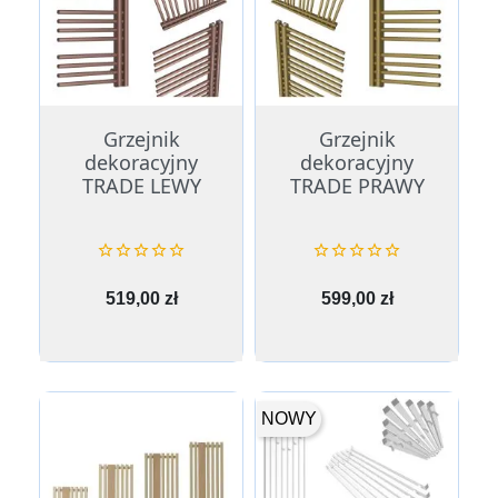
Grzejnik
Grzejnik
dekoracyjny
dekoracyjny
TRADE LEWY
TRADE PRAWY










Cena
Cena
519,00 zł
599,00 zł
NOWY