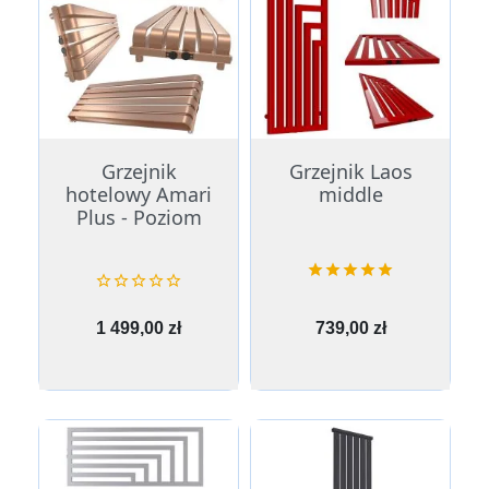
Grzejnik
Grzejnik Laos
hotelowy Amari
middle
Plus - Poziom










Cena
Cena
1 499,00 zł
739,00 zł