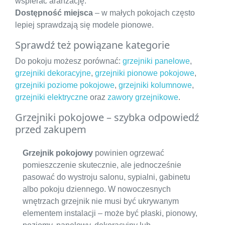
wspierać aranżację.
Dostępność miejsca
– w małych pokojach często
lepiej sprawdzają się modele pionowe.
Sprawdź też powiązane kategorie
Do pokoju możesz porównać:
grzejniki panelowe
,
grzejniki dekoracyjne
,
grzejniki pionowe pokojowe
,
grzejniki poziome pokojowe
,
grzejniki kolumnowe
,
grzejniki elektryczne
oraz
zawory grzejnikowe
.
Grzejniki pokojowe – szybka odpowiedź
przed zakupem
Grzejnik pokojowy
powinien ogrzewać
pomieszczenie skutecznie, ale jednocześnie
pasować do wystroju salonu, sypialni, gabinetu
albo pokoju dziennego. W nowoczesnych
wnętrzach grzejnik nie musi być ukrywanym
elementem instalacji – może być płaski, pionowy,