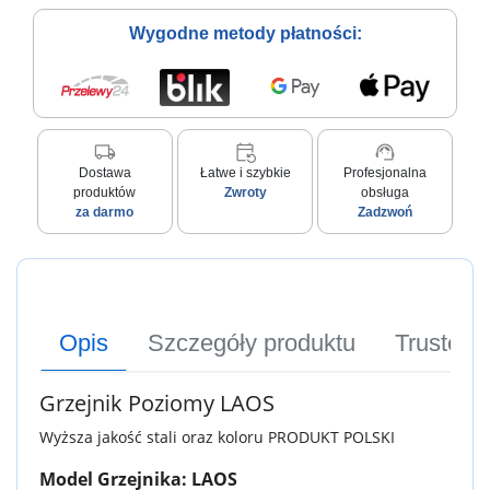
Wygodne metody płatności:
local_shipping
event_repeat
support_agent
Dostawa
Łatwe i szybkie
Profesjonalna
produktów
Zwroty
obsługa
za darmo
Zadzwoń
Opis
Szczegóły produktu
Trusted
Grzejnik Poziomy LAOS
Wyższa jakość stali oraz koloru PRODUKT POLSKI
Model Grzejnika: LAOS