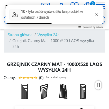
mail
person
favorite
shopping_bag
0
0

Strona główna
Wysyłka 24h
Grzejnik Czarny Mat - 1000x520 LAOS wysyłka
24h
GRZEJNIK CZARNY MAT - 1000X520 LAOS
WYSYŁKA 24H
Nr. katalogowy:
Oceny:
(0)




