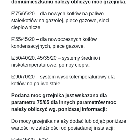
domu/mieszkaniu należy obliczyć moc grzejnika.
☑️75/65/20 – dla nowych kotłów na paliwo
stałe/kotłów na gaz/olej, piece gazowe, sieci
ciepłownicze
☑️55/45/20 – dla nowoczesnych kotłów
kondensacyjnych, piece gazowe,
☑️50/40/20, 45/35/20 – systemy średnio i
niskotemperaturowe, pompy ciepła,
☑️90/70/20 – system wysokotemperaturowy dla
kotłów na paliwo stałe.
Podana moc grzejnika jest wskazana dla
parametru 75/65 dla innych parametrów moc
należy obliczyć wg. poniższej informacji:
Do mocy grzejnika należy dodać lub odjąć poniższe
wartości w zależności od posiadanej instalacji:
☑️55/45/20 - 50%