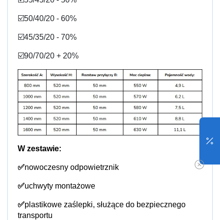
☑️50/40/20 - 60%
☑️45/35/20 - 70%
☑️90/70/20 + 20%
W zestawie:
✅
nowoczesny odpowietrznik
✅
uchwyty montażowe
✅
plastikowe zaślepki, służące do bezpiecznego
transportu