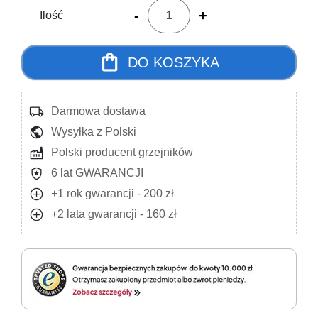
-
+
Ilość
shopping_bag
DO KOSZYKA
local_shipping
Darmowa dostawa
public
Wysyłka z Polski
factory
Polski producent grzejników
local_police
6 lat GWARANCJI
add_circle
+1 rok gwarancji - 200 zł
add_circle
+2 lata gwarancji - 160 zł