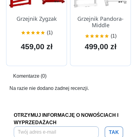
Grzejnik Zygzak
Grzejnik Pandora-
Middle
(1)





(1)





Cena
Cena
459,00 zł
499,00 zł
Komentarze (0)
Na razie nie dodano żadnej recenzji.
OTRZYMUJ INFORMACJĘ O NOWOŚCIACH I
WYPRZEDAŻACH
TAK