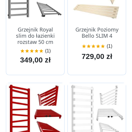
Grzejnik Royal
Grzejnik Poziomy
slim do łazienki
Bello SLIM 4
rozstaw 50 cm
(1)





(1)





Cena
729,00 zł
Cena
349,00 zł