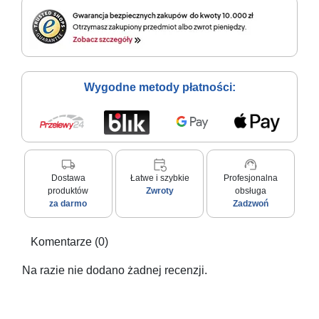
Wygodne metody płatności:
local_shipping
event_repeat
support_agent
Dostawa
Łatwe i szybkie
Profesjonalna
produktów
Zwroty
obsługa
za darmo
Zadzwoń
Komentarze (0)
Na razie nie dodano żadnej recenzji.