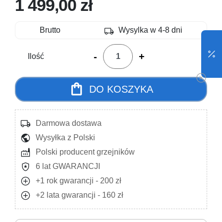
1 499,00 zł
local_shipping
Brutto
Wysylka w 4-8 dni
-
+
Ilość
shopping_bag
DO KOSZYKA
local_shipping
Darmowa dostawa
public
Wysyłka z Polski
factory
Polski producent grzejników
local_police
6 lat GWARANCJI
add_circle
+1 rok gwarancji - 200 zł
add_circle
+2 lata gwarancji - 160 zł