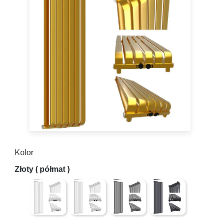
Kolor
Biały mat struktura (lekko chropowata powierzchnia) m
Biały połysk (gładki)
Antracyt struktura (lekko chrop
Grafit ( gładki z mi