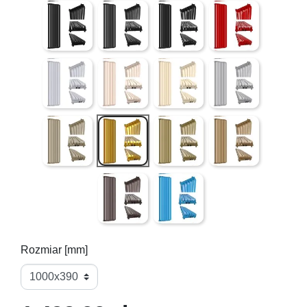
Czarny Mat ( gładki )
Czarna struktura (lekko chropowata powier
Czarny połysk ( gładki )
Czerwony połysk ( g
Szary struktura (lekko chropowata powierzchnia) mieni
Pink Rose ( złoty róż - gładki )
QUARTZ I struktura (lekko chr
4 LUTY ( mieniące s
QUARTZ II struktura (lekko chropowata powierzchnia 
Złoty ( półmat )
Antyk Jaśniejszy ( gładki )
Antyk Ciemniejszy ( 
Bordo struktura (lekko chropowata powierz
Niebieski ( gładki )
Rozmiar [mm]