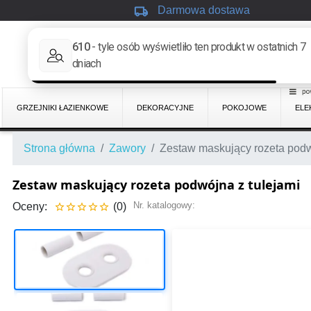
local_shipping
Darmowa dostawa
GRZEJNIKI ŁAZIENKOWE
DEKORACYJNE
POKOJOWE
ELE
Strona główna
Zawory
Zestaw maskujący rozeta podw
Zestaw maskujący rozeta podwójna z tulejami
Nr. katalogowy:
Oceny:
(0)




