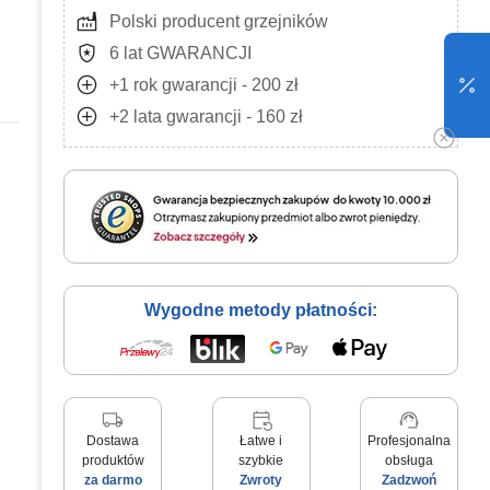
factory
Polski producent grzejników
local_police
6 lat GWARANCJI
add_circle
+1 rok gwarancji - 200 zł
add_circle
+2 lata gwarancji - 160 zł
Wygodne metody płatności:
local_shipping
event_repeat
support_agent
Dostawa
Łatwe i
Profesjonalna
produktów
szybkie
obsługa
za darmo
Zwroty
Zadzwoń