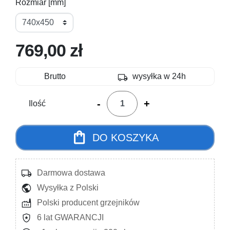
Rozmiar [mm]
769,00 zł
local_shipping
Brutto
wysyłka w 24h
-
+
Ilość
shopping_bag
DO KOSZYKA
local_shipping
Darmowa dostawa
public
Wysyłka z Polski
factory
Polski producent grzejników
local_police
6 lat GWARANCJI