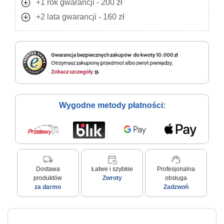
add_circle
+1 rok gwarancji - 200 zł
add_circle
+2 lata gwarancji - 160 zł
Wygodne metody płatności:
local_shipping
event_repeat
support_agent
Dostawa
Łatwe i szybkie
Profesjonalna
produktów
Zwroty
obsługa
za darmo
Zadzwoń