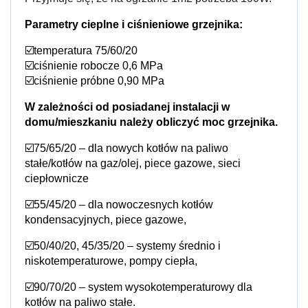
Parametry cieplne i ciśnieniowe grzejnika:
☑️temperatura 75/60/20
☑️ciśnienie robocze 0,6 MPa
☑️ciśnienie próbne 0,90 MPa
W zależności od posiadanej instalacji w
domu/mieszkaniu należy obliczyć moc grzejnika.
☑️75/65/20 – dla nowych kotłów na paliwo
stałe/kotłów na gaz/olej, piece gazowe, sieci
ciepłownicze
☑️55/45/20 – dla nowoczesnych kotłów
kondensacyjnych, piece gazowe,
☑️50/40/20, 45/35/20 – systemy średnio i
niskotemperaturowe, pompy ciepła,
☑️90/70/20 – system wysokotemperaturowy dla
kotłów na paliwo stałe.