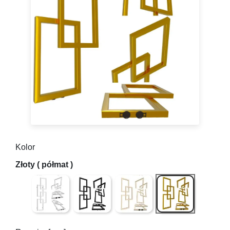
Kolor
Biały połysk (gładki)
Czarny Mat ( gładki )
QUARTZ I struktura (lekko chr
Złoty ( półmat )