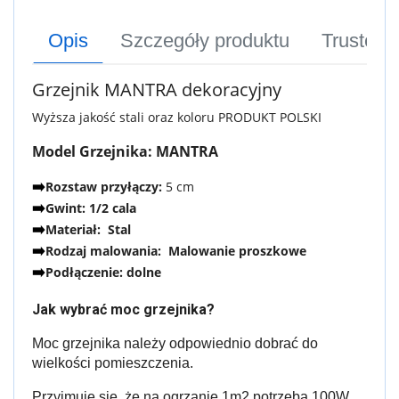
Opis
Szczegóły produktu
Trusted
Grzejnik MANTRA dekoracyjny
Wyższa jakość stali oraz koloru PRODUKT POLSKI
Model Grzejnika:
MANTRA
Rozstaw przyłączy:
5 cm
➡️
Gwint: 1/2 cala
➡️
Materiał: Stal
➡️
Rodzaj malowania: Malowanie proszkowe
➡️
Podłączenie: dolne
➡️
Jak wybrać moc grzejnika?
Moc grzejnika należy odpowiednio dobrać do
wielkości pomieszczenia.
Przyjmuje się, że na ogrzanie 1m2 potrzeba 100W.