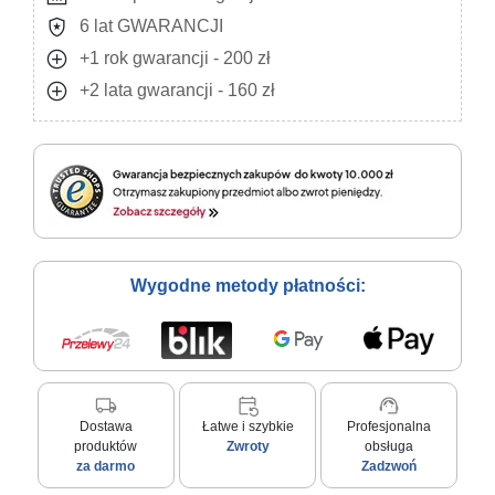
local_police
6 lat GWARANCJI
add_circle
+1 rok gwarancji - 200 zł
add_circle
+2 lata gwarancji - 160 zł
Wygodne metody płatności:
local_shipping
event_repeat
support_agent
Dostawa
Łatwe i szybkie
Profesjonalna
produktów
Zwroty
obsługa
za darmo
Zadzwoń