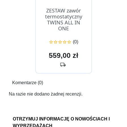
ZESTAW zawór
termostatyczny
TWINS ALL IN
ONE
(0)





Cena
559,00 zł
local_shipping
Komentarze (0)
Na razie nie dodano żadnej recenzji.
OTRZYMUJ INFORMACJĘ O NOWOŚCIACH I
WYPRZEDAŻACH