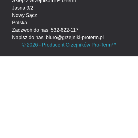
Sklep z Grzejnikami Pro-term
Jasna 9/2
Nowy Sącz
Polska
Zadzwoń do nas:
532-622-117
Napisz do nas:
biuro@grzejniki-proterm.pl
© 2026 - Producent Grzejników Pro-Term™