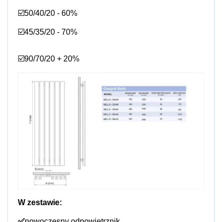
☑️50/40/20 - 60%
☑️45/35/20 - 70%
☑️90/70/20 + 20%
W zestawie:
✅
nowoczesny odpowietrznik