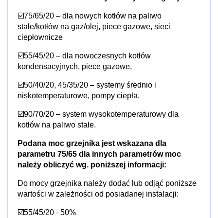
☑️75/65/20 – dla nowych kotłów na paliwo 
stałe/kotłów na gaz/olej, piece gazowe, sieci 
ciepłownicze
☑️55/45/20 – dla nowoczesnych kotłów 
kondensacyjnych, piece gazowe,
☑️50/40/20, 45/35/20 – systemy średnio i 
niskotemperaturowe, pompy ciepła,
☑️90/70/20 – system wysokotemperaturowy dla 
kotłów na paliwo stałe.
Podana moc grzejnika jest wskazana dla 
parametru 75/65 dla innych parametrów moc 
należy obliczyć wg. poniższej informacji:
Do mocy grzejnika należy dodać lub odjąć poniższe 
wartości w zależności od posiadanej instalacji:
☑️55/45/20 - 50%