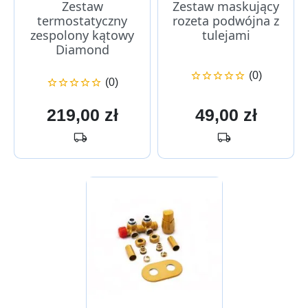
Zestaw
Zestaw maskujący
termostatyczny
rozeta podwójna z
zespolony kątowy
tulejami
Diamond
(0)





(0)





Cena
Cena
219,00 zł
49,00 zł
local_shipping
local_shipping