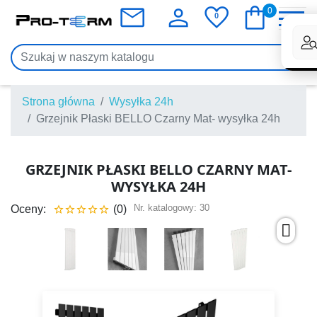
mail
person
favorite
shopping_bag
0
0

Strona główna
Wysyłka 24h
Grzejnik Płaski BELLO Czarny Mat- wysyłka 24h
GRZEJNIK PŁASKI BELLO CZARNY MAT-
WYSYŁKA 24H
Nr. katalogowy:
30
Oceny:
(0)




