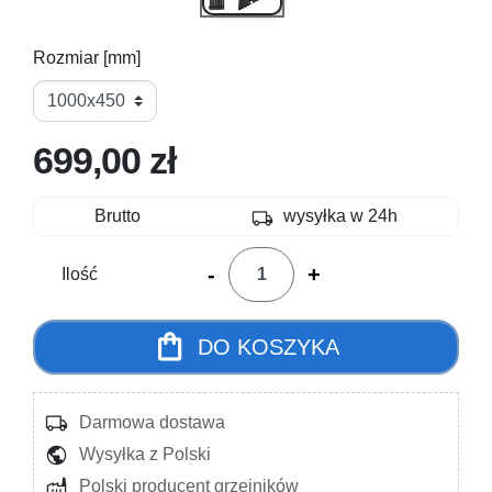
Rozmiar [mm]
699,00 zł
local_shipping
Brutto
wysyłka w 24h
-
+
Ilość
shopping_bag
DO KOSZYKA
local_shipping
Darmowa dostawa
public
Wysyłka z Polski
factory
Polski producent grzejników