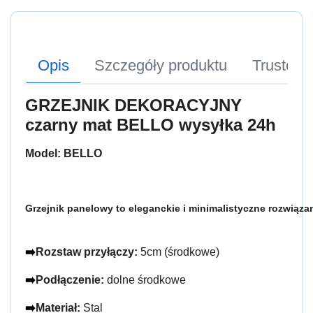
Opis
Szczegóły produktu
Trusted
GRZEJNIK DEKORACYJNY
czarny mat BELLO wysyłka 24h
Model: BELLO
Grzejnik panelowy to eleganckie i minimalistyczne rozwiąza
➡️
Rozstaw przyłączy: 
5cm (środkowe)
➡️
Podłączenie: 
dolne środkowe
➡️
Materiał: 
Stal