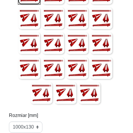
Czarny Mat ( gładki )
Czarna struktura (lekko chropowata powier
Czarny połysk ( gładki )
Czerwony połysk ( g
Szary struktura (lekko chropowata powierzchnia) mieni
Pink Rose ( złoty róż - gładki )
QUARTZ I struktura (lekko chr
4 LUTY ( mieniące s
QUARTZ II struktura (lekko chropowata powierzchnia 
Złoty ( półmat )
Antyk Jaśniejszy ( gładki )
Antyk Ciemniejszy ( 
Bordo struktura (lekko chropowata powierzchnia
Niebieski ( gładki )
2 luty (mieniące się drobi
Rozmiar [mm]