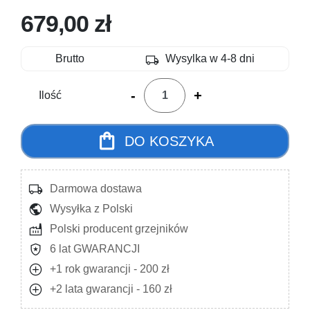
679,00 zł
local_shipping
Brutto
Wysylka w 4-8 dni
-
+
Ilość
shopping_bag
DO KOSZYKA
local_shipping
Darmowa dostawa
public
Wysyłka z Polski
factory
Polski producent grzejników
local_police
6 lat GWARANCJI
add_circle
+1 rok gwarancji - 200 zł
add_circle
+2 lata gwarancji - 160 zł