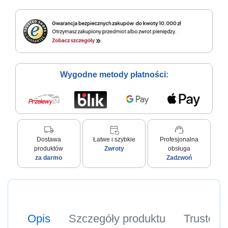
Wygodne metody płatności:
local_shipping
event_repeat
support_agent
Dostawa
Łatwe i szybkie
Profesjonalna
produktów
Zwroty
obsługa
za darmo
Zadzwoń
Opis
Szczegóły produktu
Trusted