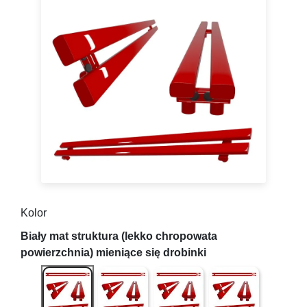
Kolor
Biały mat struktura (lekko chropowata powierzchnia) m
Biały połysk (gładki)
Antracyt struktura (lekko chrop
Grafit ( gładki z mi