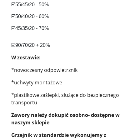
☑️55/45/20 - 50%
☑️50/40/20 - 60%
☑️45/35/20 - 70%
☑️90/70/20 + 20%
W zestawie:
*nowoczesny odpowietrznik
*uchwyty montażowe
*plastikowe zaślepki, służące do bezpiecznego
transportu
Zawory należy dokupić osobno- dostępne w
naszym sklepie
Grzejnik w standardzie wykonujemy z