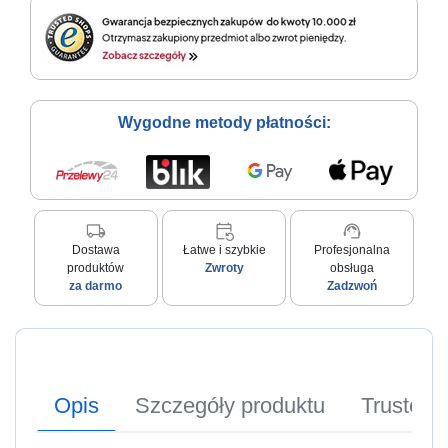
Wygodne metody płatności:
local_shipping
event_repeat
support_agent
Dostawa
Łatwe i szybkie
Profesjonalna
produktów
Zwroty
obsługa
za darmo
Zadzwoń
Opis
Szczegóły produktu
Trusted