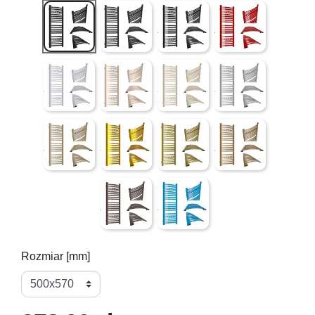
Czarny Mat ( gładki )
Czarna struktura (lekko chropowata powier
Czarny połysk ( gładki )
Czerwony połysk ( g
Szary struktura (lekko chropowata powierzchnia) mieni
Pink Rose ( złoty róż - gładki )
QUARTZ I struktura (lekko chr
4 LUTY ( mieniące s
QUARTZ II struktura (lekko chropowata powierzchnia 
Złoty ( półmat )
Antyk Jaśniejszy ( gładki )
Antyk Ciemniejszy ( 
Bordo struktura (lekko chropowata powierz
Niebieski ( gładki )
Rozmiar [mm]