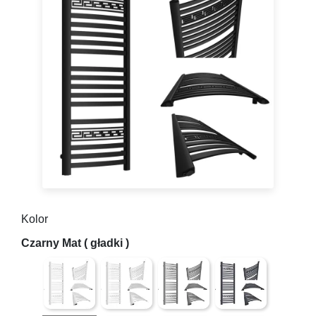
Kolor
Biały mat struktura (lekko chropowata powierzchnia) m
Biały połysk (gładki)
Antracyt struktura (lekko chrop
Grafit ( gładki z mi