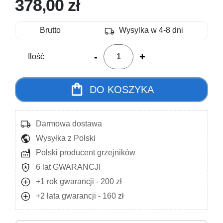
378,00 zł
local_shipping
Brutto
Wysylka w 4-8 dni
-
+
Ilość
shopping_bag
DO KOSZYKA
local_shipping
Darmowa dostawa
public
Wysyłka z Polski
factory
Polski producent grzejników
local_police
6 lat GWARANCJI
add_circle
+1 rok gwarancji - 200 zł
add_circle
+2 lata gwarancji - 160 zł