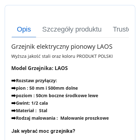
Opis
Szczegóły produktu
Trusted
Grzejnik elektryczny pionowy LAOS
Wyższa jakość stali oraz koloru PRODUKT POLSKI
Model Grzejnika: LAOS
Rozstaw przyłączy:
➡️
pion : 50 mm i 500mm dolne
➡️
poziom : 50cm boczne środkowe lewe
➡️
Gwint: 1/2 cala
➡️
Materiał : Stal
➡️
Rodzaj malowania : Malowanie proszkowe
➡️
Jak wybrać moc grzejnika?