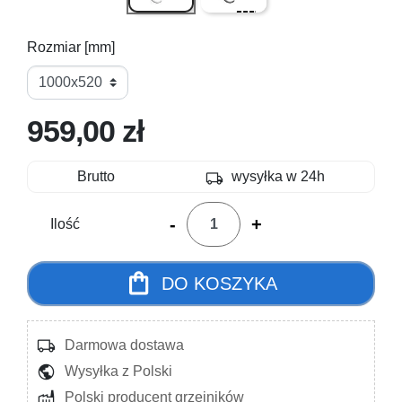
Rozmiar [mm]
959,00 zł
local_shipping
Brutto
wysyłka w 24h
-
+
Ilość
shopping_bag
DO KOSZYKA
local_shipping
Darmowa dostawa
public
Wysyłka z Polski
factory
Polski producent grzejników