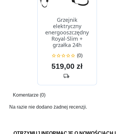
Grzejnik
elektryczny
energooszczędny
Royal-Slim +
grzałka 24h
(0)





Cena
519,00 zł
local_shipping
Komentarze (0)
Na razie nie dodano żadnej recenzji.
OTRZYMUJ INFORMACJĘ O NOWOŚCIACH I