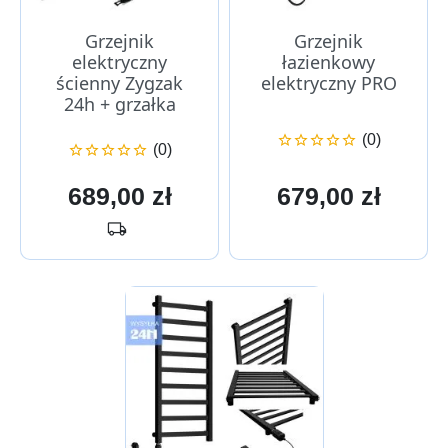
Grzejnik
Grzejnik
elektryczny
łazienkowy
ścienny Zygzak
elektryczny PRO
24h + grzałka
(0)





(0)





Cena
Cena
689,00 zł
679,00 zł
local_shipping