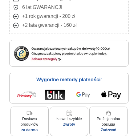
local_police
6 lat GWARANCJI
add_circle
+1 rok gwarancji - 200 zł
add_circle
+2 lata gwarancji - 160 zł
Wygodne metody płatności:
local_shipping
event_repeat
support_agent
Dostawa
Łatwe i szybkie
Profesjonalna
produktów
Zwroty
obsługa
za darmo
Zadzwoń