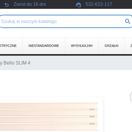
undo
support_agent
Zwrot do 16 dni
532-622-117

KTRYCZNE
NIESTANDARDOWE
WYSYŁKA 24H
GRZAŁKI
y Bello SLIM 4