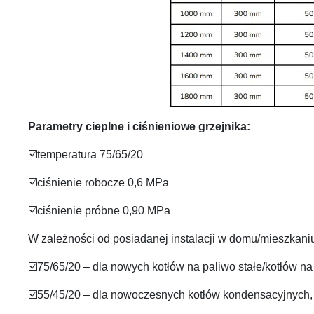
Parametry cieplne i ciśnieniowe grzejnika:
☑️temperatura 75/65/20
☑️ciśnienie robocze 0,6 MPa
☑️ciśnienie próbne 0,90 MPa
W zależności od posiadanej instalacji w domu/mieszkaniu
☑️75/65/20 – dla nowych kotłów na paliwo stałe/kotłów na
☑️55/45/20 – dla nowoczesnych kotłów kondensacyjnych,