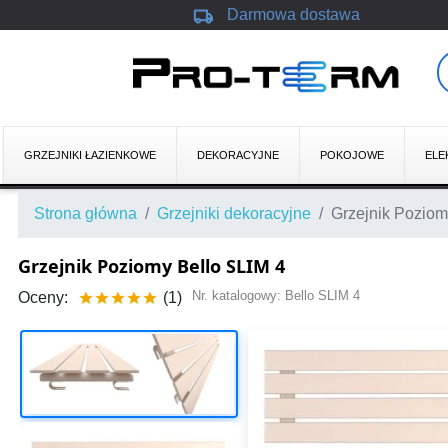
local_shipping
Darmowa dostawa
GRZEJNIKI ŁAZIENKOWE
DEKORACYJNE
POKOJOWE
ELE
Strona główna
Grzejniki dekoracyjne
Grzejnik Poziom
Grzejnik Poziomy Bello SLIM 4
Nr. katalogowy:
Bello SLIM 4
Oceny:
(1)




