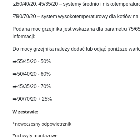
☑️50/40/20, 45/35/20 – systemy średnio i niskotemperatu
☑️90/70/20 – system wysokotemperaturowy dla kotłów na p
Podana moc grzejnika jest wskazana dla parametru 75/65
informacji:
Do mocy grzejnika należy dodać lub odjąć poniższe wartoś
➡️55/45/20 - 50%
➡️50/40/20 - 60%
➡️45/35/20 - 70%
➡️90/70/20 + 25%
W zestawie:
*nowoczesny odpowietrznik
*uchwyty montażowe