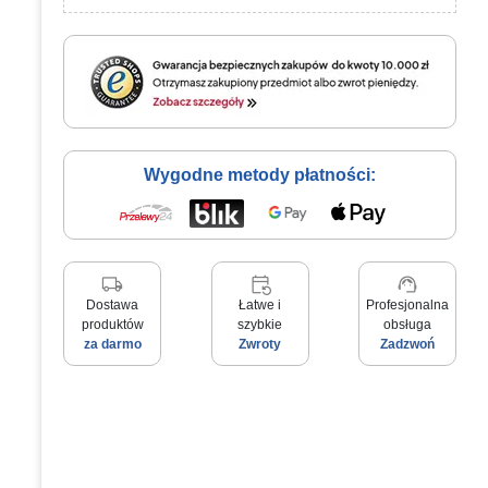
Wygodne metody płatności:
local_shipping
event_repeat
support_agent
Dostawa
Łatwe i
Profesjonalna
produktów
szybkie
obsługa
za darmo
Zwroty
Zadzwoń