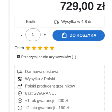
729,00 zł
local_shipping
Brutto
Wysylka w 4-8 dni
shopping_bag
-
+
DO KOSZYKA





Oceń
Przeczytaj opinie użytkowników (1)
chat
local_shipping
Darmowa dostawa
public
Wysyłka z Polski
factory
Polski producent grzejników
local_police
6 lat GWARANCJI
add_circle
+1 rok gwarancji - 200 zł
add_circle
+2 lata gwarancji - 160 zł