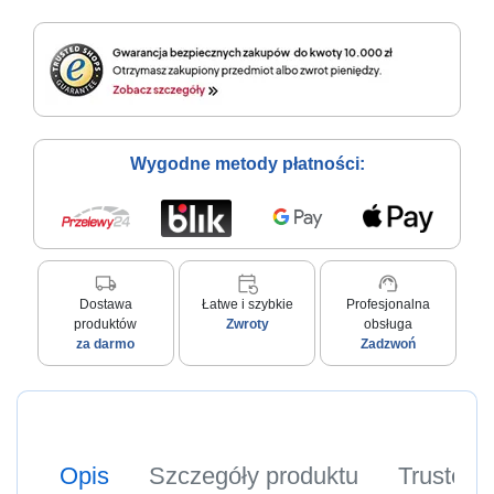
Wygodne metody płatności:
local_shipping
event_repeat
support_agent
Dostawa
Łatwe i szybkie
Profesjonalna
produktów
Zwroty
obsługa
za darmo
Zadzwoń
Opis
Szczegóły produktu
Trusted