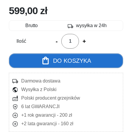
599,00 zł
local_shipping
Brutto
wysyłka w 24h
-
+
Ilość
shopping_bag
DO KOSZYKA
local_shipping
Darmowa dostawa
public
Wysyłka z Polski
factory
Polski producent grzejników
local_police
6 lat GWARANCJI
add_circle
+1 rok gwarancji - 200 zł
add_circle
+2 lata gwarancji - 160 zł