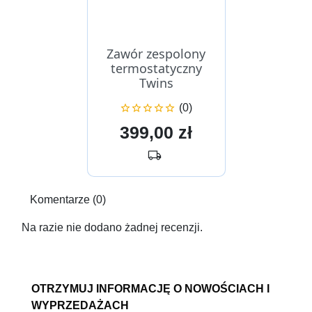
Zawór zespolony
termostatyczny
Twins
(0)





Cena
399,00 zł
local_shipping
Komentarze (0)
Na razie nie dodano żadnej recenzji.
OTRZYMUJ INFORMACJĘ O NOWOŚCIACH I
WYPRZEDAŻACH