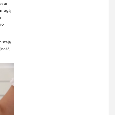
sezon
y mogą
z
no
m stają
jność,