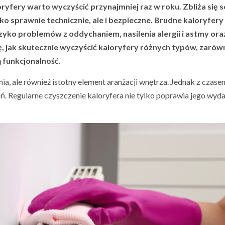
ryfery warto wyczyścić przynajmniej raz w roku. Zbliża się 
ko sprawnie technicznie, ale i bezpieczne. Brudne kaloryfer
yko problemów z oddychaniem, nasilenia alergii i astmy ora
, jak skutecznie wyczyścić kaloryfery różnych typów, zarów
ą funkcjonalność.
ania, ale również istotny element aranżacji wnętrza. Jednak z czase
eń. Regularne czyszczenie kaloryfera nie tylko poprawia jego wyda