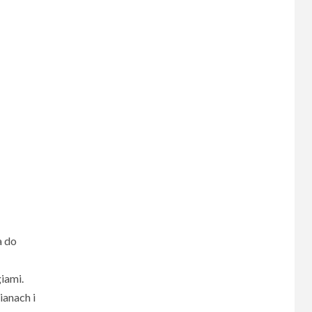
a do
iami.
ianach i