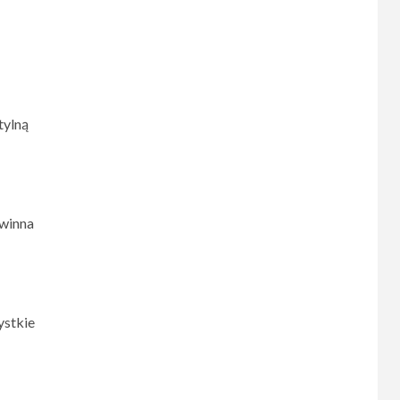
tylną
owinna
ystkie