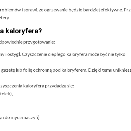
problemów i sprawi, że ogrzewanie będzie bardziej efektywne. Pr
fery.
a kaloryfera?
 odpowiednie przygotowanie:
ony i ostygł. Czyszczenie ciepłego kaloryfera może być nie tylko
, gazetę lub folię ochronną pod kaloryferem. Dzięki temu uniknies
zyszczenia kaloryfera przydadzą się:
telek),
yn do mycia naczyń),