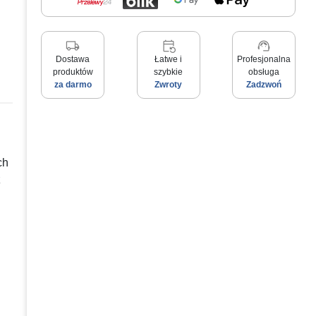
local_shipping
event_repeat
support_agent
Dostawa
Łatwe i
Profesjonalna
produktów
szybkie
obsługa
za darmo
Zwroty
Zadzwoń
ch
z