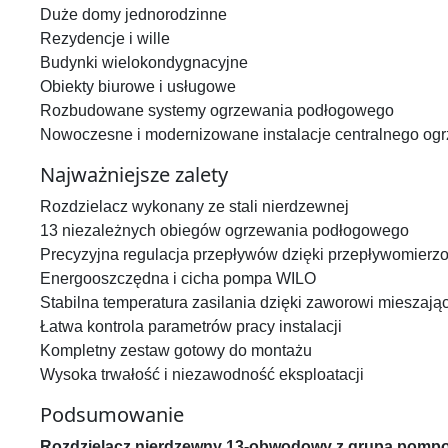
Duże domy jednorodzinne
Rezydencje i wille
Budynki wielokondygnacyjne
Obiekty biurowe i usługowe
Rozbudowane systemy ogrzewania podłogowego
Nowoczesne i modernizowane instalacje centralnego og
Najważniejsze zalety
Rozdzielacz wykonany ze stali nierdzewnej
13 niezależnych obiegów ogrzewania podłogowego
Precyzyjna regulacja przepływów dzięki przepływomierz
Energooszczędna i cicha pompa WILO
Stabilna temperatura zasilania dzięki zaworowi mieszaj
Łatwa kontrola parametrów pracy instalacji
Kompletny zestaw gotowy do montażu
Wysoka trwałość i niezawodność eksploatacji
Podsumowanie
Rozdzielacz nierdzewny 13-obwodowy z grupą pomp