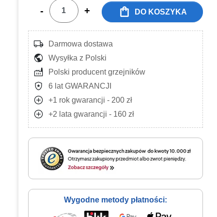
shopping_bag
-
+
DO KOSZYKA
local_shipping
Darmowa dostawa
public
Wysyłka z Polski
factory
Polski producent grzejników
local_police
6 lat GWARANCJI
add_circle
+1 rok gwarancji - 200 zł
add_circle
+2 lata gwarancji - 160 zł
Wygodne metody płatności: