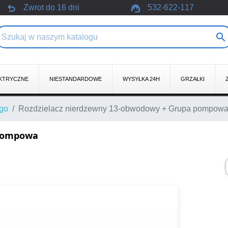
undo
support_agent
Zwrot do 16 dni
532-622-117

KTRYCZNE
NIESTANDARDOWE
WYSYŁKA 24H
GRZAŁKI
ego
Rozdzielacz nierdzewny 13-obwodowy + Grupa pompow
 pompowa