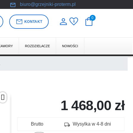
mail
biuro@grzejniki-proterm.pl
person
favorite
shopping_bag
0
mail
KONTAKT
0
ZAWORY
ROZDZIELACZE
NOWOŚCI
a
1 468,00 zł
local_shipping
Brutto
Wysylka w 4-8 dni