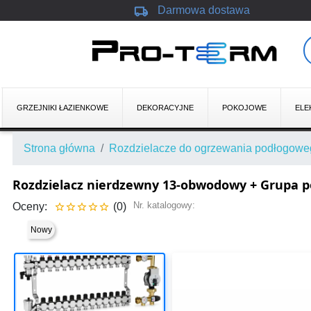
local_shipping
Darmowa dostawa
GRZEJNIKI ŁAZIENKOWE
DEKORACYJNE
POKOJOWE
ELE
Strona główna
Rozdzielacze do ogrzewania podłogow
Rozdzielacz nierdzewny 13-obwodowy + Grupa
Nr. katalogowy:
Oceny:
(0)





Nowy