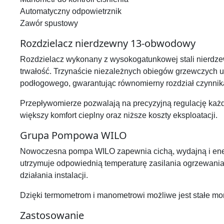
Automatyczny odpowietrznik
Zawór spustowy
Rozdzielacz nierdzewny 13-obwodowy
Rozdzielacz wykonany z wysokogatunkowej stali nierdze
trwałość. Trzynaście niezależnych obiegów grzewczych um
podłogowego, gwarantując równomierny rozdział czynnika
Przepływomierze pozwalają na precyzyjną regulację każde
większy komfort cieplny oraz niższe koszty eksploatacji.
Grupa Pompowa WILO
Nowoczesna pompa WILO zapewnia cichą, wydajną i en
utrzymuje odpowiednią temperaturę zasilania ogrzewani
działania instalacji.
Dzięki termometrom i manometrowi możliwe jest stałe m
Zastosowanie