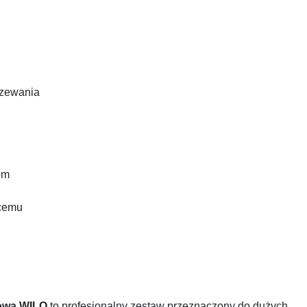
rzewania
om
ącemu
ową WILO
to profesjonalny zestaw przeznaczony do dużych