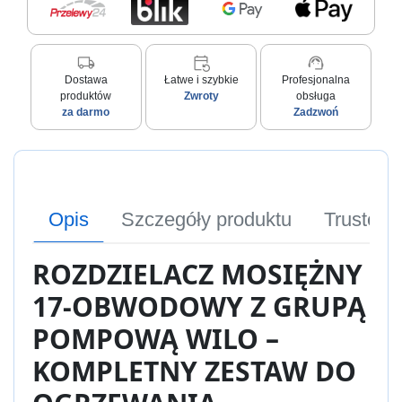
local_shipping
event_repeat
support_agent
Dostawa
Łatwe i szybkie
Profesjonalna
produktów
Zwroty
obsługa
za darmo
Zadzwoń
Opis
Szczegóły produktu
Trusted
ROZDZIELACZ MOSIĘŻNY
17-OBWODOWY Z GRUPĄ
POMPOWĄ WILO –
KOMPLETNY ZESTAW DO