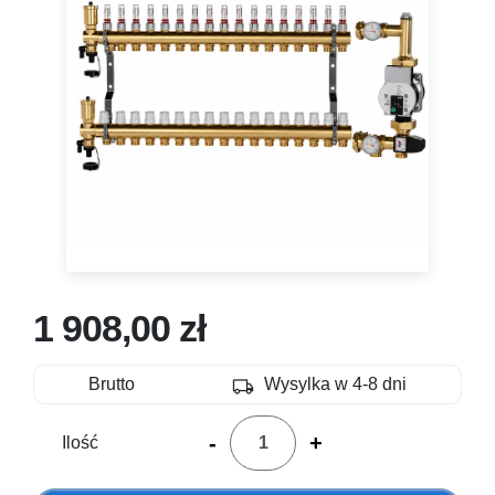
1 908,00 zł
local_shipping
Brutto
Wysylka w 4-8 dni
-
+
Ilość