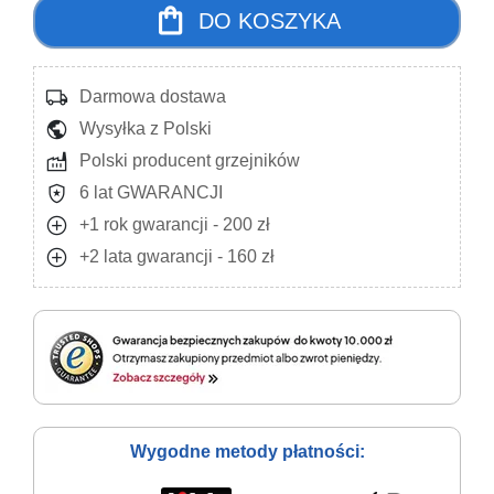
shopping_bag
DO KOSZYKA
local_shipping
Darmowa dostawa
public
Wysyłka z Polski
factory
Polski producent grzejników
local_police
6 lat GWARANCJI
add_circle
+1 rok gwarancji - 200 zł
add_circle
+2 lata gwarancji - 160 zł
Wygodne metody płatności: