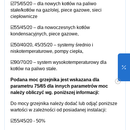
☑️75/65/20 – dla nowych kotłów na paliwo 
stałe/kotłów na gaz/olej, piece gazowe, sieci 
ciepłownicze
☑️55/45/20 – dla nowoczesnych kotłów 
kondensacyjnych, piece gazowe,
☑️50/40/20, 45/35/20 – systemy średnio i 
niskotemperaturowe, pompy ciepła,
☑️90/70/20 – system wysokotemperaturowy dla 
kotłów na paliwo stałe.
Podana moc grzejnika jest wskazana dla 
parametru 75/65 dla innych parametrów moc 
należy obliczyć wg. poniższej informacji:
Do mocy grzejnika należy dodać lub odjąć poniższe 
wartości w zależności od posiadanej instalacji:
☑️55/45/20 - 50%