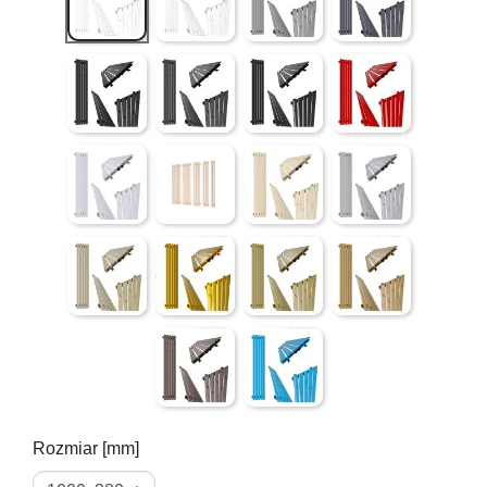
Czarny Mat ( gładki )
Czarna struktura (lekko chropowata powier
Czarny połysk ( gładki )
Czerwony połysk ( g
Szary struktura (lekko chropowata powierzchnia) mieni
Pink Rose ( złoty róż - gładki )
QUARTZ I struktura (lekko chr
4 LUTY ( mieniące s
QUARTZ II struktura (lekko chropowata powierzchnia 
Złoty ( półmat )
Antyk Jaśniejszy ( gładki )
Antyk Ciemniejszy ( 
Bordo struktura (lekko chropowata powierz
Niebieski ( gładki )
Rozmiar [mm]