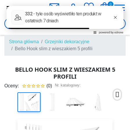
mail
person
favorite
shopping_bag
0
0

Strona główna
Grzejniki dekoracyjne
Bello Hook slim z wieszakiem 5 profili
BELLO HOOK SLIM Z WIESZAKIEM 5
PROFILI
Nr. katalogowy:
Oceny:
(0)




