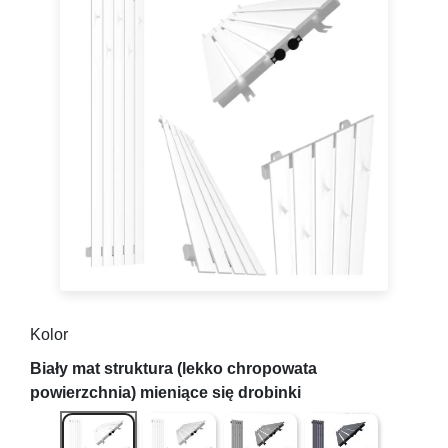
Kolor
Biały mat struktura (lekko chropowata powierzchnia) m
Biały połysk (gładki)
Antracyt struktura (lekko chrop
Grafit ( gładki z mi