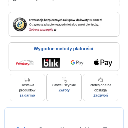
Wygodne metody płatności:
local_shipping
event_repeat
support_agent
Dostawa
Łatwe i szybkie
Profesjonalna
produktów
Zwroty
obsługa
za darmo
Zadzwoń