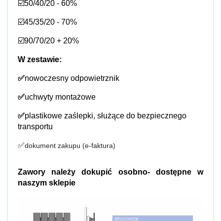
☑️50/40/20 - 60%
☑️45/35/20 - 70%
☑️90/70/20 + 20%
W zestawie:
✅
nowoczesny odpowietrznik
✅
uchwyty montażowe
✅
plastikowe zaślepki, służące do bezpiecznego 
transportu
✅
dokument zakupu (e-faktura)
Zawory należy dokupić osobno- dostępne w 
naszym sklepie