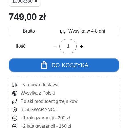
749,00 zł
local_shipping
Brutto
Wysylka w 4-8 dni
-
+
Ilość
shopping_bag
DO KOSZYKA
local_shipping
Darmowa dostawa
public
Wysyłka z Polski
factory
Polski producent grzejników
local_police
6 lat GWARANCJI
add_circle
+1 rok gwarancji - 200 zł
add_circle
+2 lata gwarancji - 160 zł