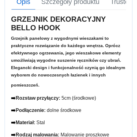
Opis
Szczegóły produktu
Trusted
GRZEJNIK DEKORACYJNY
BELLO HOOK
Grzejnik panelowy z wygodnymi wieszakami to
praktyczne rozwiązanie do każdego wnętrza. Oprócz
efektywnego ogrzewania, jego wieszakowe elementy
umożliwiają wygodne suszenie ręczników czy ubrań.
Elegancki design i funkcjonalność czynią go idealnym
wyborem do nowoczesnych łazienek i innych
pomieszczeń.
➡️
Rozstaw przyłączy: 
5cm (środkowe)
➡️
Podłączenie: 
dolne środkowe
➡️
Materiał: 
Stal
➡️
Rodzaj malowania:
 Malowanie proszkowe