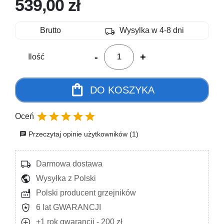
539,00 zł
local_shipping
Brutto
Wysylka w 4-8 dni
-
+
Ilość
shopping_bag
DO KOSZYKA





Oceń
Przeczytaj opinie użytkowników (1)
chat
local_shipping
Darmowa dostawa
public
Wysyłka z Polski
factory
Polski producent grzejników
local_police
6 lat GWARANCJI
add_circle
+1 rok gwarancji - 200 zł