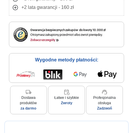
add_circle
+2 lata gwarancji - 160 zł
Wygodne metody płatności:
local_shipping
event_repeat
support_agent
Dostawa
Łatwe i szybkie
Profesjonalna
produktów
Zwroty
obsługa
za darmo
Zadzwoń