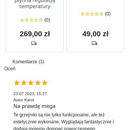
płynna regulacją
temperatury
(0)





(0)





Cena
Cena
269,00 zł
49,00 zł
local_shipping
local_shipping
Komentarze (1)
Oceń





23.07.2023, 15:27
Autor Karol
Na prawdę mega
Te grzejniki są nie tylko funkcjonalne, ale też
estetycznie wykonane. Wyglądają fantastycznie i
dodają mojemu domowi nowoczesnego