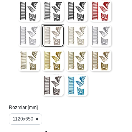
Czarny Mat ( gładki )
Czarna struktura (lekko chropowata powier
Czarny połysk ( gładki )
Czerwony połysk ( g
Szary struktura (lekko chropowata powierzchnia) mieni
Pink Rose ( złoty róż - gładki )
QUARTZ I struktura (lekko chr
4 LUTY ( mieniące s
QUARTZ II struktura (lekko chropowata powierzchnia 
Złoty ( półmat )
Antyk Jaśniejszy ( gładki )
Antyk Ciemniejszy ( 
Bordo struktura (lekko chropowata powierz
Niebieski ( gładki )
Rozmiar [mm]