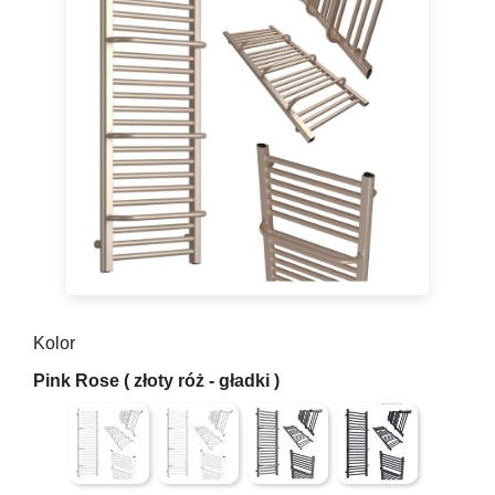
Kolor
Biały
Biały mat struktura (lekko chropowata powi
Antracyt struktura (lekko chrop
Grafit ( gładki z mi