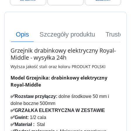
Opis
Szczegóły produktu
Trusted
Grzejnik drabinkowy elektryczny Royal-
Middle - wysyłka 24h
Wyższa jakość stali oraz koloru PRODUKT POLSKI
Model Grzejnika: d
rabinkowy elektryczny
Royal-Middle
✅
Rozstaw przyłączy:
dolne środkowe 50 mm i
dolne boczne 500mm
✅
GRZAŁKA ELEKTRYCZNA W ZESTAWIE
✅
Gwint:
1/2 cala
✅
Materiał :
Stal