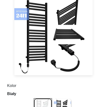
Kolor
Biały
Czarny Mat ( gładki )