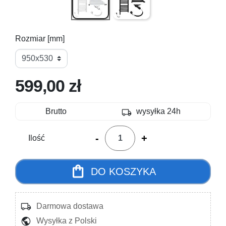
Rozmiar [mm]
599,00 zł
local_shipping
Brutto
wysyłka 24h
-
+
Ilość
shopping_bag
DO KOSZYKA
local_shipping
Darmowa dostawa
public
Wysyłka z Polski