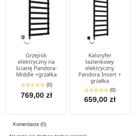
Grzejnik
Kaloryfer
elektryczny na
łazienkowy
ścianę Pandora-
elektryczny
Middle +grzałka
Pandora Insert +
grzałka
(0)





(0)





Cena
769,00 zł
Cena
659,00 zł
Komentarze (0)