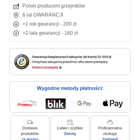
factory
Polski producent grzejników
local_police
6 lat GWARANCJI
add_circle
+1 rok gwarancji - 200 zł
add_circle
+2 lata gwarancji - 160 zł
Wygodne metody płatności:
local_shipping
event_repeat
support_agent
Dostawa
Łatwe i szybkie
Profesjonalna
produktów
Zwroty
obsługa
za darmo
Zadzwoń